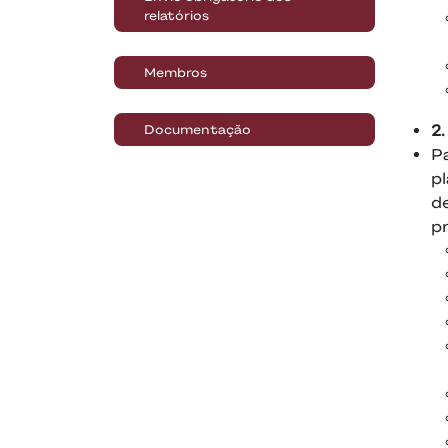
relatórios
Membros
2
Documentação
P
p
d
pr