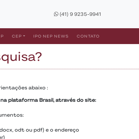
(41) 9 9235-9941
IP
CEP
IPO NEP NEWS
CONTATO
quisa?
rientações abaixo :
na plataforma Brasil, através do site:
cumentos:
docx, odt ou pdf) e o endereço
r)