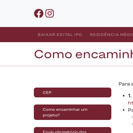
BAIXAR EDITAL IPO
RESIDÊNCIA MÉD
Como encaminha
Para 
CEP
1.
ht
Como encaminhar um
P
projeto?
Envio obrigatório dos